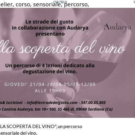
cucina
lier, corso, sensoriale, percorso,
Mercato
di
Cagliari
Caseificio
Frantoio
Birrificio
"ALLA SCOPERTA DEL VINO", un percorso
sensoriale del vino.