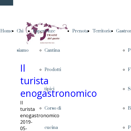
Home
Chi
Esperienze
Prenota
Territorio
Gastro
siamo
Cantina
P
Il
Prodotti
F
turista
tipici
S
enogastronomico
Il
Corso di
B
turista
enogastronomico
2019-
cucina
P
05-