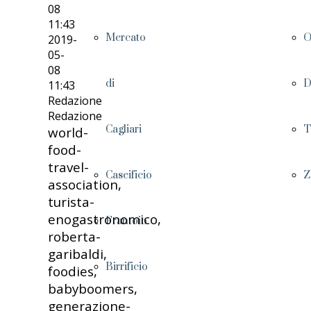
08
11:43
Mercato
O
2019-
05-
08
di
D
11:43
Redazione
Redazione
Cagliari
T
world-
food-
travel-
Caseificio
Z
association,
turista-
enogastronomico,
Frantoio
roberta-
garibaldi,
Birrificio
foodies,
babyboomers,
generazione-