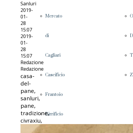
Sanluri
2019-
01-
Mercato
O
28
15:07
2019-
di
D
01-
28
15:07
Cagliari
T
Redazione
Redazione
casa-
Caseificio
Z
del-
pane,
Frantoio
sanluri,
pane,
tradizione,
Birrificio
civraxiu,