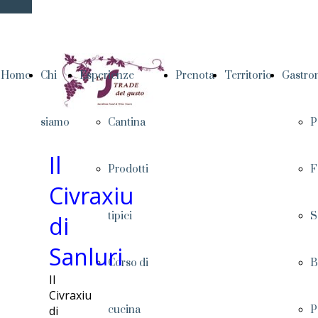
Home
Chi
Esperienze
Prenota
Territorio
Gastro
siamo
Cantina
P
Il
Prodotti
F
Civraxiu
tipici
S
di
Sanluri
Corso di
B
Il
Civraxiu
di
cucina
P