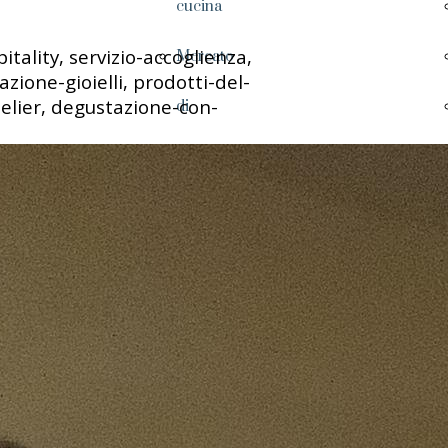
cucina
itality, servizio-accoglienza,
Mercato
zione-gioielli, prodotti-del-
elier, degustazione-con-
di
Cagliari
Caseificio
Frantoio
Birrificio