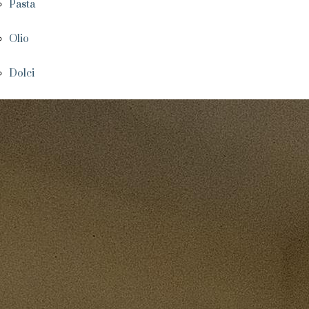
Pasta
Olio
Dolci
Torrone
Zafferano