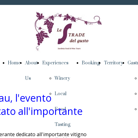
Home
About
Experiences
Booking
Territory
Gas
Us
Winery
Local
u, l'evento
cato all'importante
Food
Tasting
erante dedicato all'importante vitigno