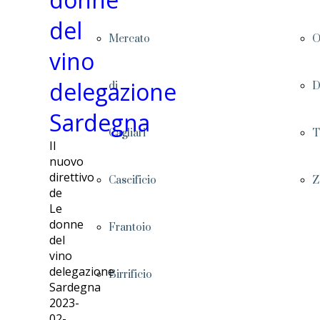
del
Mercato
O
vino
delegazione
di
D
Sardegna
Cagliari
T
Il
nuovo
direttivo
Caseificio
Z
de
Le
donne
Frantoio
del
vino
delegazione
Birrificio
Sardegna
2023-
02-