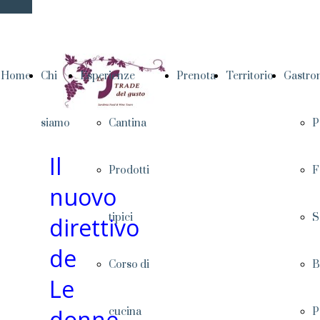
Home
Chi
Esperienze
Prenota
Territorio
Gastro
siamo
Cantina
P
Il
Prodotti
F
nuovo
tipici
S
direttivo
de
Corso di
B
Le
donne
cucina
P